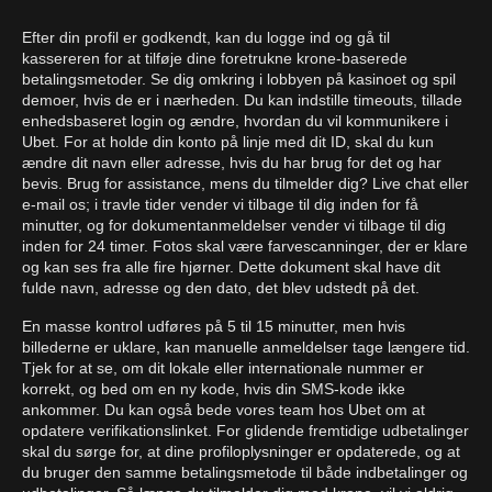
Efter din profil er godkendt, kan du logge ind og gå til
kassereren for at tilføje dine foretrukne krone-baserede
betalingsmetoder. Se dig omkring i lobbyen på kasinoet og spil
demoer, hvis de er i nærheden. Du kan indstille timeouts, tillade
enhedsbaseret login og ændre, hvordan du vil kommunikere i
Ubet. For at holde din konto på linje med dit ID, skal du kun
ændre dit navn eller adresse, hvis du har brug for det og har
bevis. Brug for assistance, mens du tilmelder dig? Live chat eller
e-mail os; i travle tider vender vi tilbage til dig inden for få
minutter, og for dokumentanmeldelser vender vi tilbage til dig
inden for 24 timer. Fotos skal være farvescanninger, der er klare
og kan ses fra alle fire hjørner. Dette dokument skal have dit
fulde navn, adresse og den dato, det blev udstedt på det.
En masse kontrol udføres på 5 til 15 minutter, men hvis
billederne er uklare, kan manuelle anmeldelser tage længere tid.
Tjek for at se, om dit lokale eller internationale nummer er
korrekt, og bed om en ny kode, hvis din SMS-kode ikke
ankommer. Du kan også bede vores team hos Ubet om at
opdatere verifikationslinket. For glidende fremtidige udbetalinger
skal du sørge for, at dine profiloplysninger er opdaterede, og at
du bruger den samme betalingsmetode til både indbetalinger og