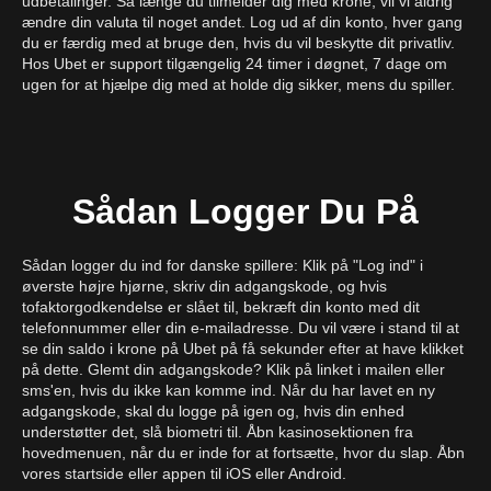
udbetalinger. Så længe du tilmelder dig med krone, vil vi aldrig
ændre din valuta til noget andet. Log ud af din konto, hver gang
du er færdig med at bruge den, hvis du vil beskytte dit privatliv.
Hos Ubet er support tilgængelig 24 timer i døgnet, 7 dage om
ugen for at hjælpe dig med at holde dig sikker, mens du spiller.
Sådan Logger Du På
Sådan logger du ind for danske spillere: Klik på "Log ind" i
øverste højre hjørne, skriv din adgangskode, og hvis
tofaktorgodkendelse er slået til, bekræft din konto med dit
telefonnummer eller din e-mailadresse. Du vil være i stand til at
se din saldo i krone på Ubet på få sekunder efter at have klikket
på dette. Glemt din adgangskode? Klik på linket i mailen eller
sms'en, hvis du ikke kan komme ind. Når du har lavet en ny
adgangskode, skal du logge på igen og, hvis din enhed
understøtter det, slå biometri til. Åbn kasinosektionen fra
hovedmenuen, når du er inde for at fortsætte, hvor du slap. Åbn
vores startside eller appen til iOS eller Android.