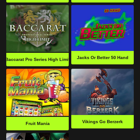
Jacks Or Better 50 Hand
Baccarat Pro Series High Limit
Vikings Go Berzerk
Fruit Mania