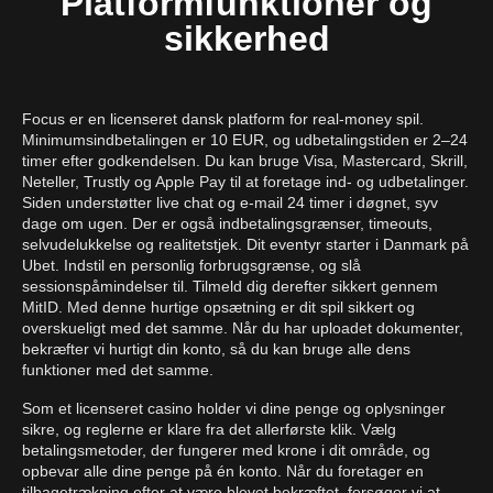
Platformfunktioner og
sikkerhed
Focus er en licenseret dansk platform for real-money spil.
Minimumsindbetalingen er 10 EUR, og udbetalingstiden er 2–24
timer efter godkendelsen. Du kan bruge Visa, Mastercard, Skrill,
Neteller, Trustly og Apple Pay til at foretage ind- og udbetalinger.
Siden understøtter live chat og e-mail 24 timer i døgnet, syv
dage om ugen. Der er også indbetalingsgrænser, timeouts,
selvudelukkelse og realitetstjek. Dit eventyr starter i Danmark på
Ubet. Indstil en personlig forbrugsgrænse, og slå
sessionspåmindelser til. Tilmeld dig derefter sikkert gennem
MitID. Med denne hurtige opsætning er dit spil sikkert og
overskueligt med det samme. Når du har uploadet dokumenter,
bekræfter vi hurtigt din konto, så du kan bruge alle dens
funktioner med det samme.
Som et licenseret casino holder vi dine penge og oplysninger
sikre, og reglerne er klare fra det allerførste klik. Vælg
betalingsmetoder, der fungerer med krone i dit område, og
opbevar alle dine penge på én konto. Når du foretager en
tilbagetrækning efter at være blevet bekræftet, forsøger vi at