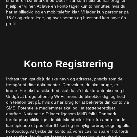
smartere i Danmark med Ubet? Når som helst du har brug for
hjælp, er vi her. At lave en konto tager kun to minutter, hvis du
har et billed-id og en mobiltelefon klar. Vi lader kun personer på
18 år og ældre lege, og hver person og husstand kan have én
profil.
Konto Registrering
Indtast venligst dit juridiske navn og adresse, præcis som de
fremgår af dine dokumenter. Den valuta, du skal bruge, er
krone. For ekstra sikkerhed skal du slå tofaktorautentisering til.
Undgå at bruge offentlig Wi-Fi, mens du tilmelder dig, og hold
din telefon tæt på, hvis du har brug for at bekræfte din konto via
SMS. Potentielle medlemmer skal bo i et støtteberettiget
område. Nationalt eID lader ligesom MitID folk i Danmark
foretage øjeblikkelige identitetskontroller. Folk fra andre lande
kan uploade et pas eller ID-kort og en nylig forbrugsregning eller
kontoudtog. At tjekke din konto på vores casino sparer tid, fordi