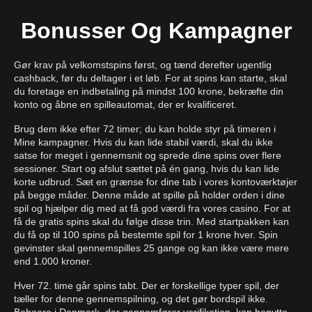
Bonusser Og Kampagner
Gør krav på velkomstspins først, og tænd derefter ugentlig
cashback, før du deltager i et løb. For at spins kan starte, skal
du foretage en indbetaling på mindst 100 krone, bekræfte din
konto og åbne en spilleautomat, der er kvalificeret.
Brug dem ikke efter 72 timer; du kan holde styr på timeren i
Mine kampagner. Hvis du kan lide stabil værdi, skal du ikke
satse for meget i gennemsnit og sprede dine spins over flere
sessioner. Start og afslut sættet på én gang, hvis du kan lide
korte udbrud. Sæt en grænse for dine tab i vores kontoværktøjer
på begge måder. Denne måde at spille på holder orden i dine
spil og hjælper dig med at få god værdi fra vores casino. For at
få de gratis spins skal du følge disse trin. Med startpakken kan
du få op til 100 spins på bestemte spil for 1 krone hver. Spin
gevinster skal gennemspilles 25 gange og kan ikke være mere
end 1.000 kroner.
Hver 72. time går spins tabt. Der er forskellige typer spil, der
tæller for denne gennemspilning, og det gør bordspil ikke.