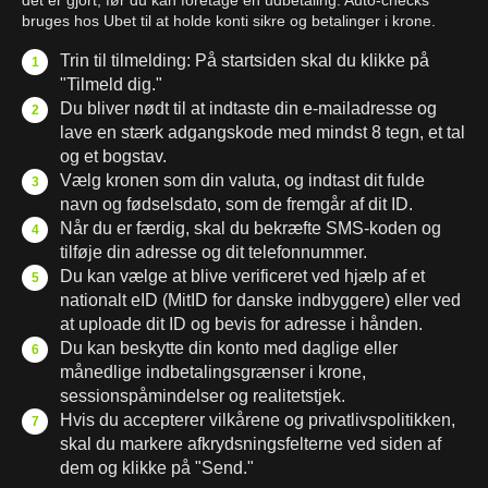
det er gjort, før du kan foretage en udbetaling. Auto-checks
bruges hos Ubet til at holde konti sikre og betalinger i krone.
Trin til tilmelding: På startsiden skal du klikke på
"Tilmeld dig."
Du bliver nødt til at indtaste din e-mailadresse og
lave en stærk adgangskode med mindst 8 tegn, et tal
og et bogstav.
Vælg kronen som din valuta, og indtast dit fulde
navn og fødselsdato, som de fremgår af dit ID.
Når du er færdig, skal du bekræfte SMS-koden og
tilføje din adresse og dit telefonnummer.
Du kan vælge at blive verificeret ved hjælp af et
nationalt eID (MitID for danske indbyggere) eller ved
at uploade dit ID og bevis for adresse i hånden.
Du kan beskytte din konto med daglige eller
månedlige indbetalingsgrænser i krone,
sessionspåmindelser og realitetstjek.
Hvis du accepterer vilkårene og privatlivspolitikken,
skal du markere afkrydsningsfelterne ved siden af
dem og klikke på "Send."