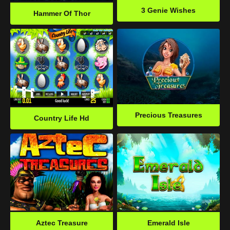
Få hjælp
Wheel Of Luck
Hammer Of Thor
Bedste praksis for online spil
Precious Treasures
Country Life Hd
Aztec Treasure
Emerald Isle